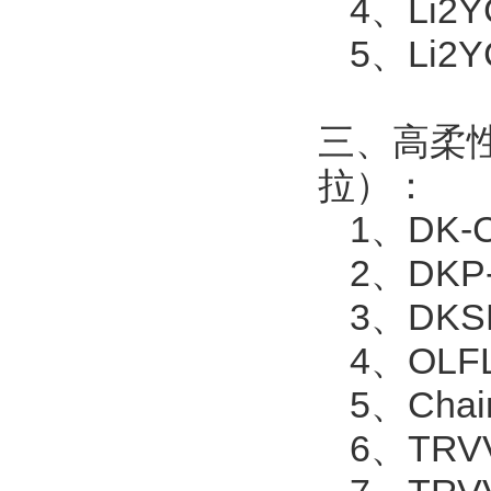
4
、
Li2Y
5
、
Li2Y
三、高柔
拉）：
1
、
DK-
2
、
DKP
3
、
DKS
4
、
OLF
5
、
Chai
6
、
TRV