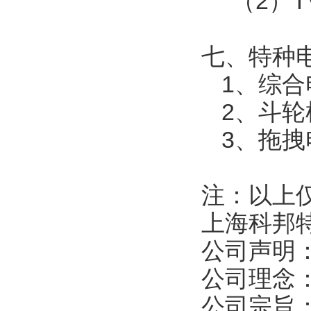
（
2
）
T
七、特种
1
、综合
2
、斗轮
3
、拖拽
注：以上
上海科邦
公司声明
公司理念
公司宗旨