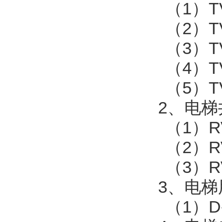
（
1
）
T
（
2
）
T
（
3
）
T
（
4
）
T
（
5
）
T
2
、电梯
（
1
）
R
（
2
）
R
（
3
）
R
3
、电梯
（
1
）
D