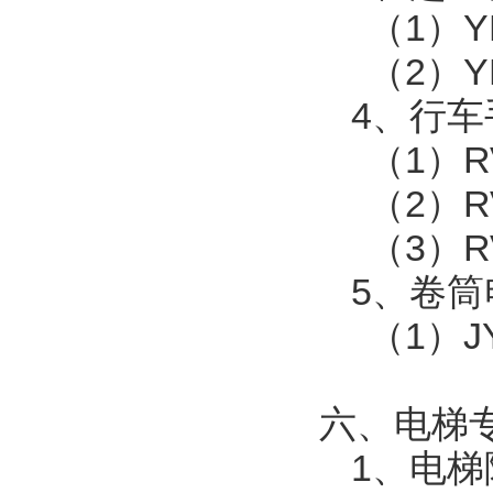
（
1
）
Y
（
2
）
Y
4
、行车
（
1
）
R
（
2
）
R
（
3
）
R
5
、卷筒
（
1
）
J
六、电梯
1
、电梯