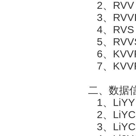
2
、
RV
3
、
RV
4
、
RV
5
、
RVV
6
、
KV
7
、
KVV
二、数据
1
、
LiY
2
、
LiY
3
、
LiYC