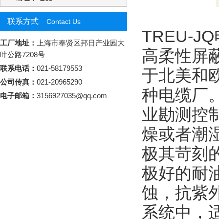
联系方式
Contact Us
TREU-JQ
工厂地址：
上海市奉贤区邦日产业园大
高柔性屏
叶公路7208号
联系电话：
021-58179553
于北美和
公司传真：
021-20965290
种电缆厂
电子邮箱：
3156927035@qq.com
业勘测控
燥或者潮
极其苛刻
极好的耐
蚀，抗紫
系统中，