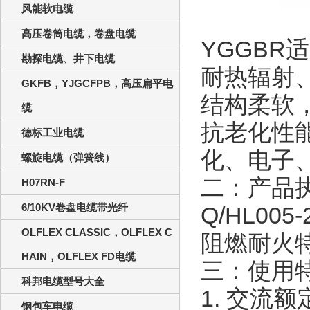
风能软电缆
高压卷筒电缆，卷盘电缆
YGGBR
适
勘探电缆、井下电缆
耐热辐射
GKFB，YJGCFPB，高压扁平电
结构柔软
缆
抗老化性
德标工业电缆
化、电子
螺旋电缆（弹簧线）
二：产品
H07RN-F
6/10KV卷盘电缆带光纤
Q/HL005-
OLFLEX CLASSIC，OLFLEX C
阻燃耐火
HAIN，OLFLEX FD电缆
三：使用
科邦电缆型号大全
1.
交流额
钢包车电缆