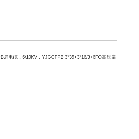
PB
扁电缆，
6/10KV
，
YJGCFPB 3*35+3*16/3+6FO
高压扁