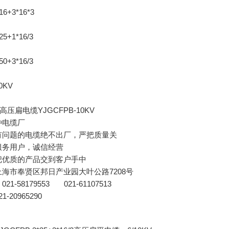
6+3*16*3
5+1*16/3
0+3*16/3
0KV
高压扁电缆
YJGCFPB-10KV
种电缆厂
有问题的电缆绝不出厂，严把质量关
服务用户，诚信经营
把优质的产品交到客户手中
海市奉贤区邦日产业园大叶公路7208号
1-58179553 021-61107513
-20965290