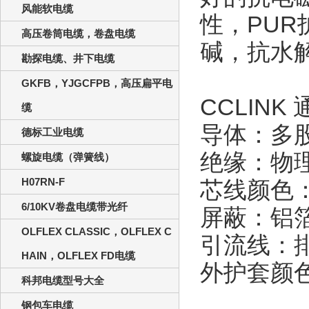
风能软电缆
性，
PUR
高压卷筒电缆，卷盘电缆
碱，抗水
勘探电缆、井下电缆
GKFB，YJGCFPB，高压扁平电
CCLINK
缆
导体：多
德标工业电缆
绝缘：物
螺旋电缆（弹簧线）
H07RN-F
芯线颜色
6/10KV卷盘电缆带光纤
屏蔽：铝
OLFLEX CLASSIC，OLFLEX C
引流线：
HAIN，OLFLEX FD电缆
外护套颜
科邦电缆型号大全
钢包车电缆