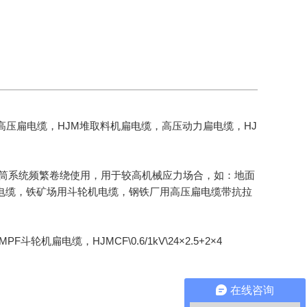
V耐寒高压扁电缆，HJM堆取料机扁电缆，高压动力扁电缆，HJ
滚筒系统频繁卷绕使用，用于较高机械应力场合，如：地面
V扁电缆，铁矿场用斗轮机电缆，钢铁厂用高压扁电缆带抗拉
扁电缆，HJMCF\0.6/1kV\24×2.5+2×4
在线咨询