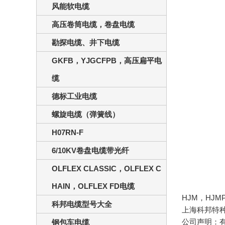
风能软电缆
高压卷筒电缆，卷盘电缆
勘探电缆、井下电缆
GKFB，YJGCFPB，高压扁平电
缆
德标工业电缆
螺旋电缆（弹簧线）
H07RN-F
6/10KV卷盘电缆带光纤
OLFLEX CLASSIC，OLFLEX C
HAIN，OLFLEX FD电缆
HJM，HJ
科邦电缆型号大全
上海科邦特
公司声明：
钢包车电缆