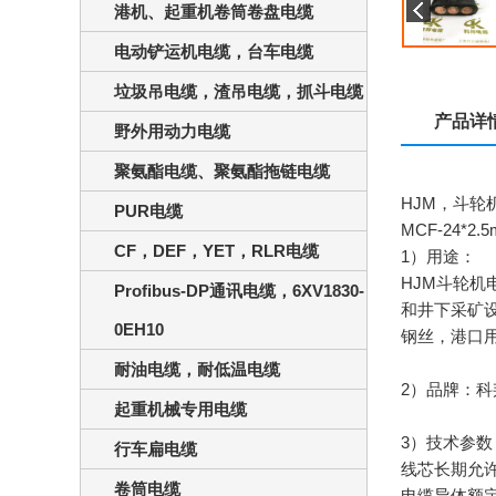
港机、起重机卷筒卷盘电缆
电动铲运机电缆，台车电缆
垃圾吊电缆，渣吊电缆，抓斗电缆
产品详
野外用动力电缆
聚氨酯电缆、聚氨酯拖链电缆
HJM，斗轮
PUR电缆
MCF-24*
CF，DEF，YET，RLR电缆
1）用途：
HJM斗轮
Profibus-DP通讯电缆，6XV1830-
和井下采矿设
0EH10
钢丝，港口
耐油电缆，耐低温电缆
2）品牌：科邦
起重机械专用电缆
3）技术参数
行车扁电缆
线芯长期允许
卷筒电缆
电缆导体额定