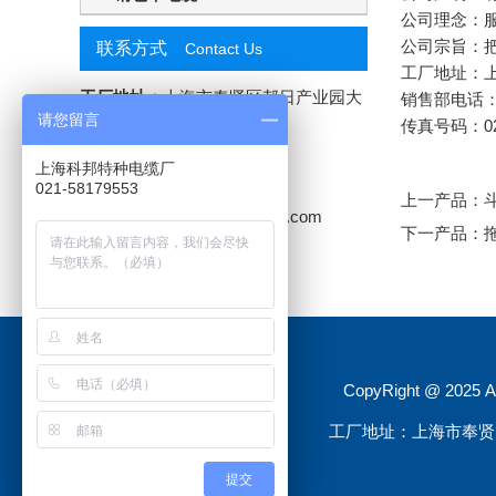
公司理念：
公司宗旨：
联系方式
Contact Us
工厂地址：上
工厂地址：
上海市奉贤区邦日产业园大
销售部电话：02
请您留言
叶公路7208号
传真号码：021
联系电话：
021-58179553
上海科邦特种电缆厂
公司传真：
021-20965290
021-58179553
上一产品：
电子邮箱：
3156927035@qq.com
下一产品：
CopyRight @ 20
工厂地址：上海市奉贤区邦
提交